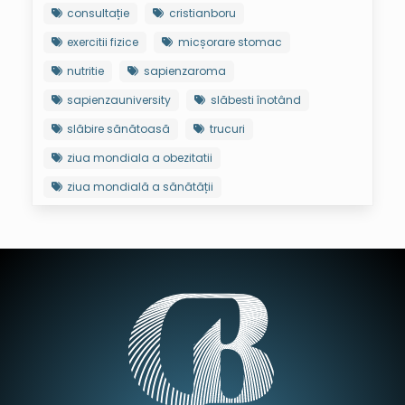
consultație
cristianboru
exercitii fizice
micșorare stomac
nutritie
sapienzaroma
sapienzauniversity
slăbesti înotând
slăbire sănătoasă
trucuri
ziua mondiala a obezitatii
ziua mondială a sănătății