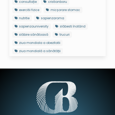
consultație
cristianboru
exercitii fizice
micșorare stomac
nutritie
sapienzaroma
sapienzauniversity
slăbesti înotând
slăbire sănătoasă
trucuri
ziua mondiala a obezitatii
ziua mondială a sănătății