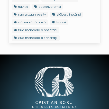
nutritie
sapienzaroma
sapienzauniversity
slăbesti înotând
slăbire sănătoasă
trucuri
ziua mondiala a obezitatii
ziua mondială a sănătății