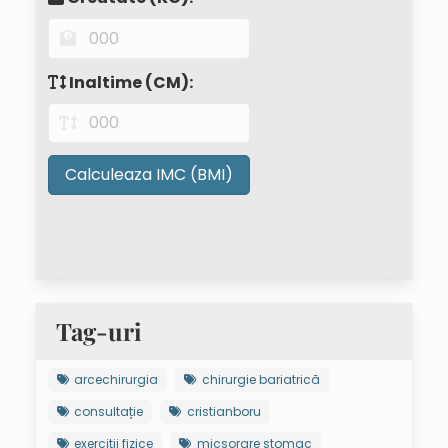
Inaltime (CM):
Calculeaza IMC (BMI)
Tag-uri
arcechirurgia
chirurgie bariatrică
consultație
cristianboru
exercitii fizice
micșorare stomac