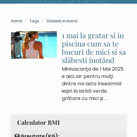
Home
Tags
Slabesti inotand
1 mai la gratar si in
piscina cum sa te
bucuri de mici si sa
slăbesti înotând
Minivacanța de 1 Mai 2025
e aici, iar pentru mulți
dintre noi asta înseamnă
ieșiri la iarbă verde,
grătare cu mici și …
Calculator BMI
Greutate (KG):