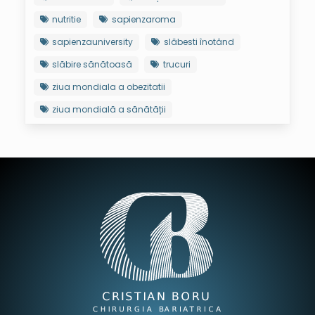
nutritie
sapienzaroma
sapienzauniversity
slăbesti înotând
slăbire sănătoasă
trucuri
ziua mondiala a obezitatii
ziua mondială a sănătății