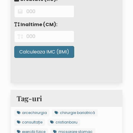
Inaltime (CM):
Calculeaza IMC (BMI)
Tag-uri
arcechirurgia
chirurgie bariatrică
consultație
cristianboru
exercitii fizice
micșorare stomac