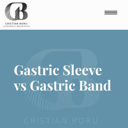
Comutare 
Gastric Sleeve vs Gastric Band - mergi la pagina princi
Gastric Sleeve
vs Gastric Band