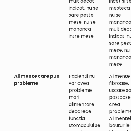
mult decat
incet si s
indicat, nu se
mesteca 
sare peste
nu se
mese, nu se
mananca
mananca
mult dec
intre mese
indicat, n
sare pes
mese, nu
mananca 
mese
Alimente care pun
Pacientii nu
Alimente
probleme
vor avea
fibroase,
probleme
uscate s
mari
pastoase
alimentare
crea
deoarece
probleme
functia
Alimentel
stomacului se
bauturile