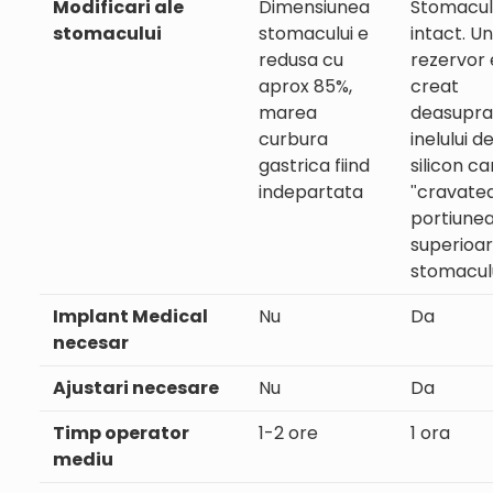
Modificari ale
Dimensiunea
Stomacul
stomacului
stomacului e
intact. U
redusa cu
rezervor 
aprox 85%,
creat
marea
deasupra
curbura
inelului d
gastrica fiind
silicon ca
indepartata
ʺcravate
portiune
superioar
stomaculu
Implant Medical
Nu
Da
necesar
Ajustari necesare
Nu
Da
Timp operator
1-2 ore
1 ora
mediu