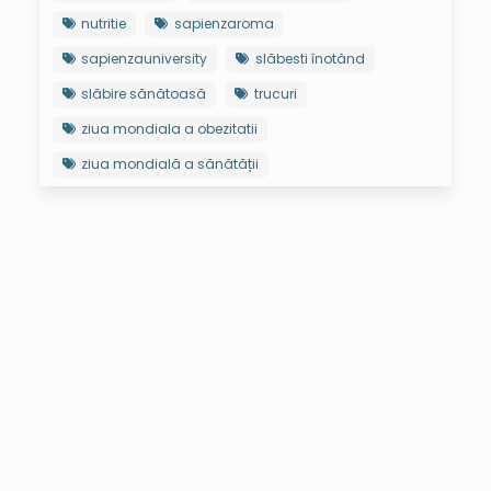
nutritie
sapienzaroma
sapienzauniversity
slăbesti înotând
slăbire sănătoasă
trucuri
ziua mondiala a obezitatii
ziua mondială a sănătății