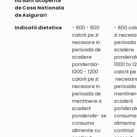
nu sunt acoperite
de Casa Nationala
de Asigurari
Indicatii dietetice
- 600 - 800
- 800 calo
calorii pe zi
zi necesa
necesare in
perioada
perioada de
scadere
scadere
ponderal
ponderala-
1000 to 1
1000 - 1200
calorii pe 
calorii pe zi
necesare
necesare in
perioada
perioada de
mentiner
mentinere a
scaderii
scaderii
ponderal
ponderale- se
consuma
consuma
alimente
alimente cu
continut