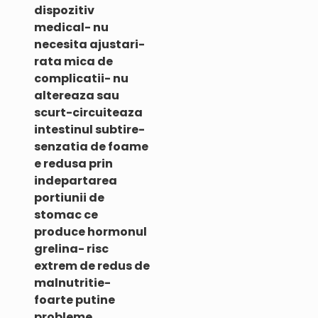
dispozitiv
medical- nu
necesita ajustari-
rata mica de
complicatii- nu
altereaza sau
scurt-circuiteaza
intestinul subtire-
senzatia de foame
e redusa prin
indepartarea
portiunii de
stomac ce
produce hormonul
grelina- risc
extrem de redus de
malnutritie-
foarte putine
probleme