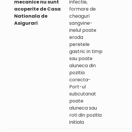
mecanice nu sunt
infectie,
acoperite de Casa
formare de
Nationala de
cheaguri
Asigurari
sangvine-
inelul poate
eroda
peretele
gastric in timp
sau poate
aluneca din
pozitia
corecta-
Port-ul
subcutanat
poate
aluneca sau
roti din pozitia
initiala