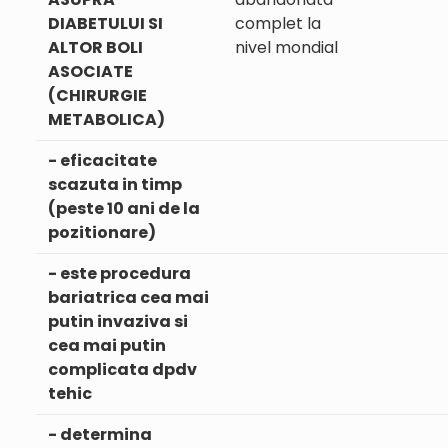
DIABETULUI SI
complet la
ALTOR BOLI
nivel mondial
ASOCIATE
(CHIRURGIE
METABOLICA)
- eficacitate
scazuta in timp
(peste 10 ani de la
pozitionare)
- este procedura
bariatrica cea mai
putin invaziva si
cea mai putin
complicata dpdv
tehic
- determina