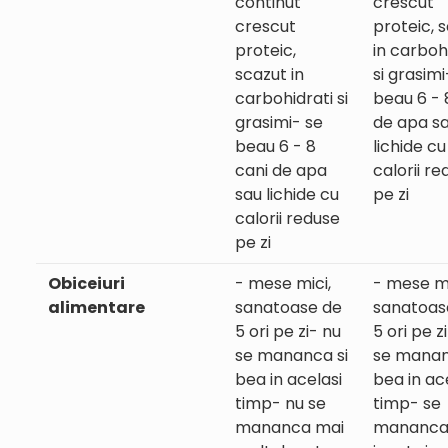
continut
crescut
crescut
proteic, 
proteic,
in carboh
scazut in
si grasimi
carbohidrati si
beau 6 - 
grasimi- se
de apa s
beau 6 - 8
lichide cu
cani de apa
calorii re
sau lichide cu
pe zi
calorii reduse
pe zi
Obiceiuri
- mese mici,
- mese mi
alimentare
sanatoase de
sanatoas
5 ori pe zi- nu
5 ori pe z
se mananca si
se manan
bea in acelasi
bea in ac
timp- nu se
timp- se
mananca mai
mananc