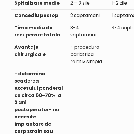
Spitalizare medie
2 – 3 zile
1-2 zile
Concediu postop
2 saptamani
1 saptam
Timp mediu de
3-4
3-4 sapt
recuperare totala
saptamani
Avantaje
- procedura
chirurgicale
bariatrica
relativ simpla
- determina
scaderea
excesului ponderal
cu circa 60-70% la
2 ani
postoperator- nu
necesita
implantare de
corp strain sau