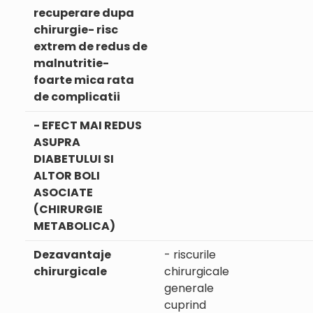
recuperare dupa
chirurgie- risc
extrem de redus de
malnutritie-
foarte mica rata
de complicatii
- EFECT MAI REDUS
ASUPRA
DIABETULUI SI
ALTOR BOLI
ASOCIATE
(CHIRURGIE
METABOLICA)
Dezavantaje
- riscurile
chirurgicale
chirurgicale
generale
cuprind