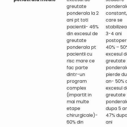
greutate
ponderal
ponderala la 2
constant,
ani pt toti
care se
pacientii- 46%
stabilizea
din excesul de
3-4 ani
greutate
postoper
ponderala pt
40% – 50
pacientii cu
excesul d
risc mare ce
greutate
fac parte
ponderal
dintr-un
pierde du
program
an- 50% 
complex
excesul d
(impartit in
greutate
mai multe
ponderal
etape
dupa 5 an
chirurgicale)-
47% dupa
60% din
ani