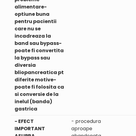
alimentare-
optiune buna
pentru pacientii
care nu se
incadreaza la
band sau bypass-
poate fi convertita
la bypass sau
diversia
bliopancreatica pt
diferite motive-
poate fi folosita ca
si conversie de la
inelul (banda)
gastrica
- EFECT
- procedura
IMPORTANT
aproape
ASUPRA
abandonata