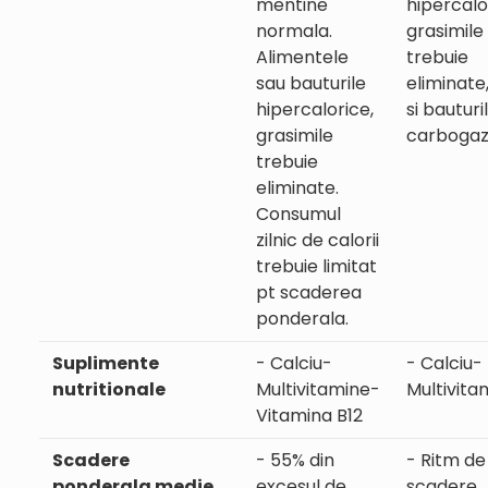
mentine
hipercalo
normala.
grasimile
Alimentele
trebuie
sau bauturile
eliminate,
hipercalorice,
si bauturi
grasimile
carbogaz
trebuie
eliminate.
Consumul
zilnic de calorii
trebuie limitat
pt scaderea
ponderala.
Suplimente
- Calciu-
- Calciu-
nutritionale
Multivitamine-
Multivita
Vitamina B12
Scadere
- 55% din
- Ritm de
ponderala medie
excesul de
scadere