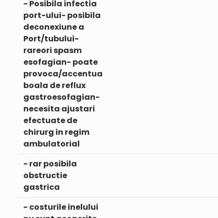
- Posibila infectia
port-ului- posibila
deconexiune a
Port/tubului-
rareori spasm
esofagian- poate
provoca/accentua
boala de reflux
gastroesofagian-
necesita ajustari
efectuate de
chirurg in regim
ambulatorial
- rar posibila
obstructie
gastrica
- costurile inelului