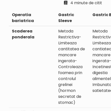
4 minute de citit
Operatia
Gastric
Gastric
bariatrica
Sleeve
Scaderea
Metoda
Metoda
ponderala
Restrictiva-
Restricti
Limiteaza
Limiteaza
cantitatea de
cantiate
mancare
mancare
ingerata-
ingerata
Controleaza
Incetines
foamea prin
digestia
controlul
alimentel
grelinei
Imbunata
(hormon
satietate
secretat de
stomac)