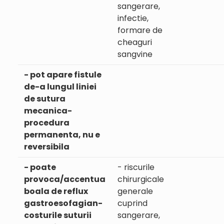
sangerare,
infectie,
formare de
cheaguri
sangvine
- pot apare fistule
de-a lungul liniei
de sutura
mecanica-
procedura
permanenta, nu e
reversibila
- poate
- riscurile
provoca/accentua
chirurgicale
boala de reflux
generale
gastroesofagian-
cuprind
costurile suturii
sangerare,