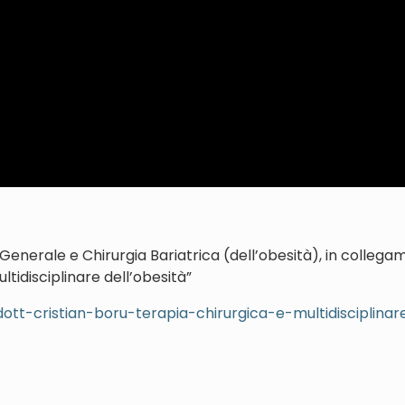
ia Generale e Chirurgia Bariatrica (dell’obesità), in colleg
ltidisciplinare dell’obesità”
dott-cristian-boru-terapia-chirurgica-e-multidisciplinar