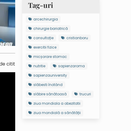
Tag-uri
arcechirurgia
chirurgie bariatrică
consultație
cristianboru
exercitii fizice
micșorare stomac
e citit
nutritie
sapienzaroma
sapienzauniversity
slăbesti înotând
slăbire sănătoasă
trucuri
ziua mondiala a obezitatii
ziua mondială a sănătății