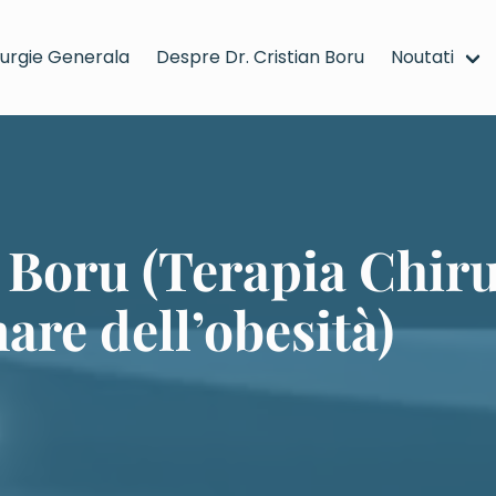
rurgie Generala
Despre Dr. Cristian Boru
Noutati
idisciplinare dell’obesità) - mergi la pagina principala
n Boru (Terapia Chiru
are dell’obesità)