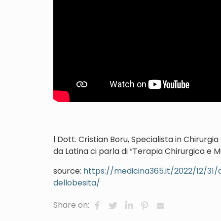
l Dott. Cristian Boru, Specialista in Chirurg
da Latina ci parla di “Terapia Chirurgica e Mu
source:
https://medicina365.it/2022/12/31/
dellobesita/
Share on: