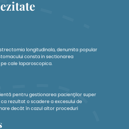
ezitate
astrectomia longitudinala, denumita popular
stomacului consta in sectionarea
 pe cale laparoscopica.
icientă pentru gestionarea pacienților super
 ca rezultat o scadere a excesului de
are decât în ​​cazul altor proceduri
s