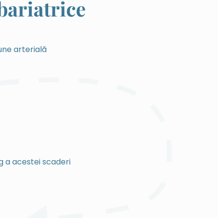
bariatrice
une arterială
g a acestei scaderi