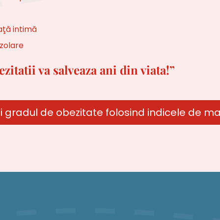
aţă intimă
izolare
itatii va salveaza ani din viata!”
i gradul de obezitate folosind indicele de m