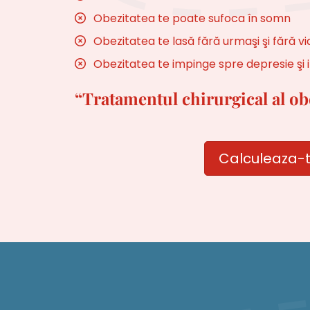
Obezitatea te poate sufoca în somn
Obezitatea te lasă fără urmaşi şi fără vi
Obezitatea te impinge spre depresie şi 
“Tratamentul chirurgical al obez
Calculeaza-t