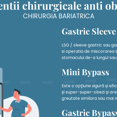
entii chirurgicale anti ob
CHIRURGIA BARIATRICA
Gastric Sleeve
LSG / sleeve gastric sau g
si operatia de miscorarea 
stomacului de-a lungul sau
Mini Bypass
Este o opțiune sigură și ef
și super-super-obezi și are
greutate similara sau mai m
Gastric Bypas