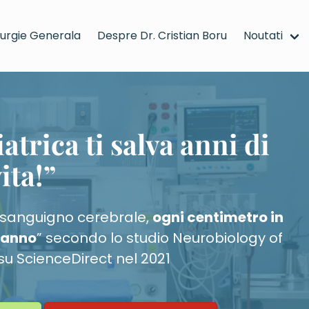
rurgie Generala
Despre Dr. Cristian Boru
Noutati
 va salveaza ani din viata! - mergi la pagina principala
atrica ti salva anni di
ita!”
o sanguigno cerebrale,
ogni centimetro in
1 anno
” secondo lo studio Neurobiology of
su ScienceDirect nel 2021