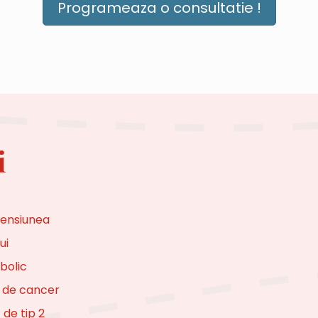
Programeaza o consultatie !
i
tensiunea
ui
bolic
i de cancer
 de tip 2