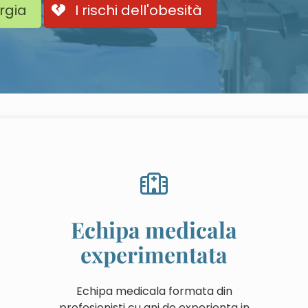
rgia
I rischi dell'obesità
Echipa medicala
experimentata
Echipa medicala formata din
profesionisti cu ani de experienta in