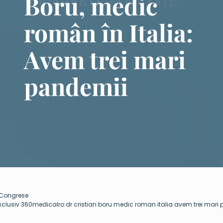
Boru, medic
român în Italia:
Avem trei mari
pandemii
Congrese
xclusiv 360medicalro dr cristian boru medic roman italia avem trei mari