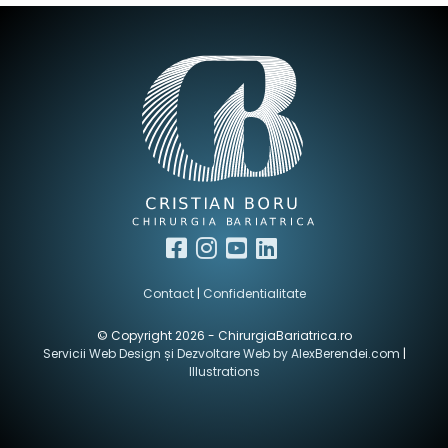
facebook
instagram
youtube
linkedin
Contact
|
Confidentialitate
© Copyright 2026 - ChirurgiaBariatrica.ro
Servicii Web Design și Dezvoltare Web by AlexBerendei.com
|
Illustrations