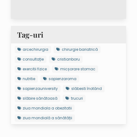
Tag-uri
arcechirurgia
chirurgie bariatrică
consultație
cristianboru
exercitii fizice
micșorare stomac
nutritie
sapienzaroma
sapienzauniversity
slăbesti înotând
slăbire sănătoasă
trucuri
ziua mondiala a obezitatii
ziua mondială a sănătății