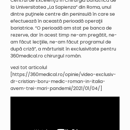
Centrul de Excelență în Chirurgia bariatrică de
la Universitatea ,,La Sapienza” din Roma, unul
dintre puținele centre din peninsulă în care se
efectuează în această perioadă operații
bariatrice. “O perioadă am stat pe banca de
rezerve, dar în acest timp ne-am pregătit, ne-
am făcut lecțiile, ne-am făcut programul de
după criză”, a mărturisit în exclusivitate pentru
360medical.ro chirurgul român.
vezi tot articolul
[https://360medical.ro/opinie/video-exclusiv-
dr-cristian-boru-medic-roman-in-italia-
avem-trei-mari-pandemii/2021/01/04/]