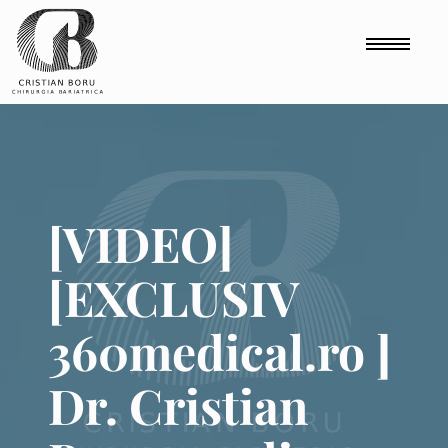
Comutare 
[VIDEO] [EXCLUSIV 360medical.ro ] Dr. Cristian Boru, me
[VIDEO]
[EXCLUSIV
360medical.ro ]
Dr. Cristian