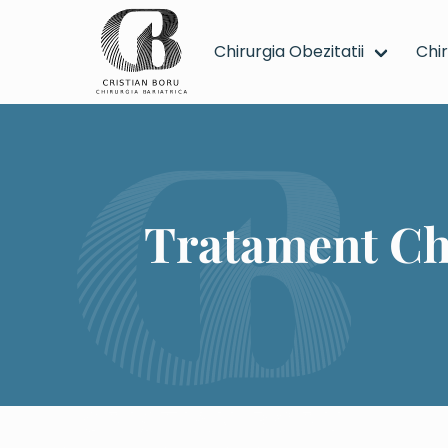
Chirurgia Obezitatii
Chi
Tratament Chirurgical Piciorului Diabetic - m
Tratament Chi