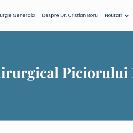
rurgie Generala
Despre Dr. Cristian Boru
Noutati
ergi la pagina principala
rurgical Piciorului 