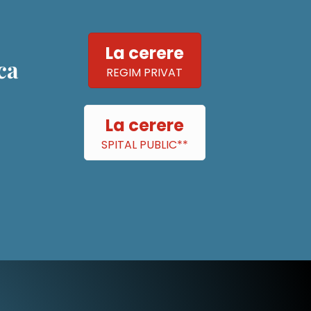
La cerere
ca
REGIM PRIVAT
La cerere
SPITAL PUBLIC**