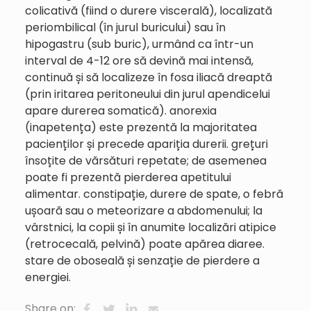
colicativă (fiind o durere viscerală), localizată
periombilical (în jurul buricului) sau în
hipogastru (sub buric), urmând ca într-un
interval de 4-12 ore să devină mai intensă,
continuă și să localizeze în fosa iliacă dreaptă
(prin iritarea peritoneului din jurul apendicelui
apare durerea somatică). anorexia
(inapetența) este prezentă la majoritatea
pacienților și precede apariția durerii. grețuri
însoțite de vărsături repetate; de asemenea
poate fi prezentă pierderea apetitului
alimentar. constipație, durere de spate, o febră
ușoară sau o meteorizare a abdomenului; la
vârstnici, la copii și în anumite localizări atipice
(retrocecală, pelvină) poate apărea diaree.
stare de oboseală și senzație de pierdere a
energiei.
Share on: