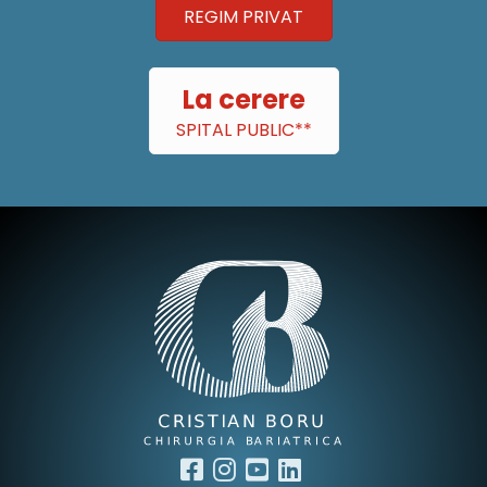
REGIM PRIVAT
La cerere
SPITAL PUBLIC**
facebook
instagram
youtube
linkedin