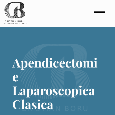
Comutare 
Apendicectomie Laparoscopica Clasica - mergi la pagi
Apendicectomi
e
Laparoscopica
Clasica