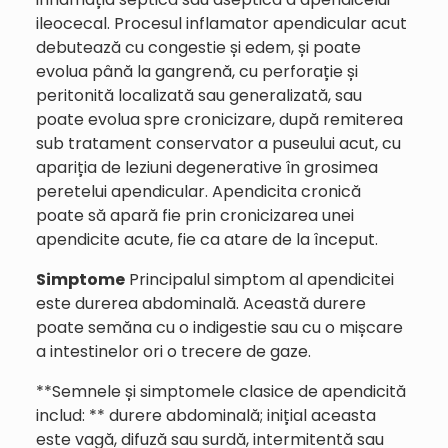
ileocecal. Procesul inflamator apendicular acut
debutează cu congestie și edem, și poate
evolua până la gangrenă, cu perforație și
peritonită localizată sau generalizată, sau
poate evolua spre cronicizare, după remiterea
sub tratament conservator a puseului acut, cu
apariția de leziuni degenerative în grosimea
peretelui apendicular. Apendicita cronică
poate să apară fie prin cronicizarea unei
apendicite acute, fie ca atare de la început.
Simptome
Principalul simptom al apendicitei
este durerea abdominală. Această durere
poate semăna cu o indigestie sau cu o mișcare
a intestinelor ori o trecere de gaze.
**Semnele și simptomele clasice de apendicită
includ: ** durere abdominală; inițial aceasta
este vagă, difuză sau surdă, intermitentă sau